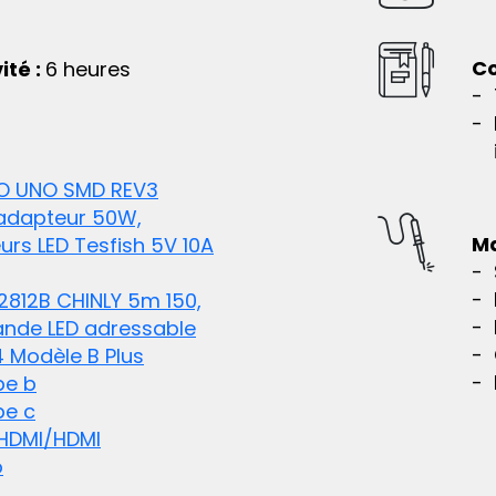
Co
ité :
6 heures
O UNO SMD REV3
 adapteur 50W,
Ma
rs LED Tesfish 5V 10A
2812B CHINLY 5m 150,
ande LED adressable
4 Modèle B Plus
pe b
pe c
HDMI/HDMI
o