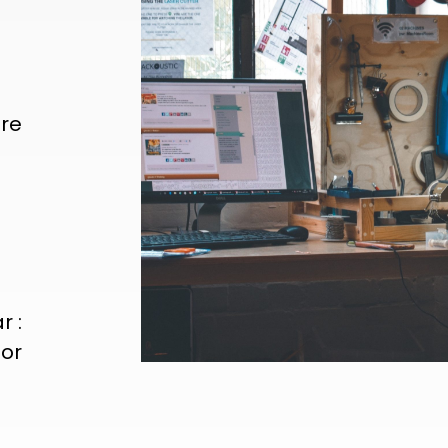
ère
e
r :
tor